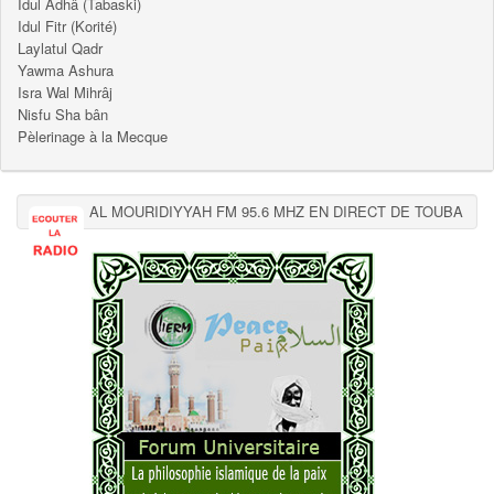
Idul Adhâ (Tabaski)
Idul Fitr (Korité)
Laylatul Qadr
Yawma Ashura
Isra Wal Mihrâj
Nisfu Sha bân
Pèlerinage à la Mecque
AL MOURIDIYYAH FM 95.6 MHZ EN DIRECT DE TOUBA