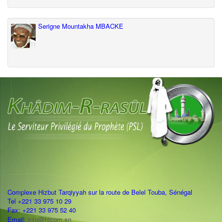
Serigne Mountakha MBACKE
Complexe Hizbut Tarqiyyah sur la route de Belel Touba, Sénégal
Tel +221 33 975 10 29
Fax: +221 33 975 52 40
Email:
info@htcom.sn