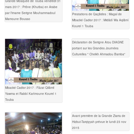
Grande Mosquée de Touba vendredi 31
mars 2017 : Prône (Khutba) en Arabe
par l’imame Serigne Mouhammadoul
Prestations de Qaçâides : Magal de
Mamoune Bousso
Mbacké Cadior 2017 : Midâdî Wa Aqlâmî
Kourel 1 Touba
Déclaration de Serigne Atou DIAGNE
portant sur les Grandes Journées
Culturelles " Cheikh Ahmadou Bamba"
Mbacké Cadior 2017 : Fâzat Qilâmil
Yawma et Rabbî Karîmoune Kourel 1
Touba
Avant première de la Grande Ziarra de
Hizbut-Tarqiyyah prévue le lundi 23 nov
2015