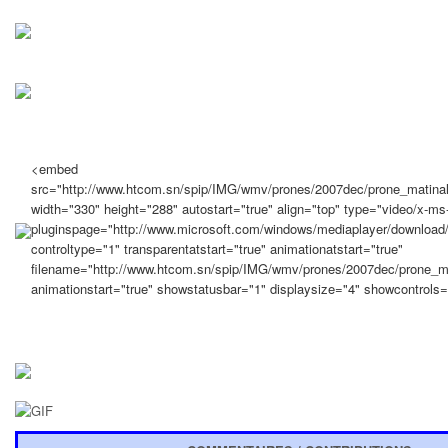
<embed
src="http://www.htcom.sn/spip/IMG/wmv/prones/2007dec/prone_matin
width="330" height="288" autostart="true" align="top" type="video/x-ms-
pluginspage="http://www.microsoft.com/windows/mediaplayer/download/
controltype="1" transparentatstart="true" animationatstart="true"
filename="http://www.htcom.sn/spip/IMG/wmv/prones/2007dec/prone_
animationstart="true" showstatusbar="1" displaysize="4" showcontrols=