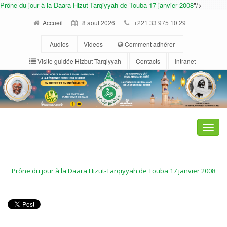
Prône du jour à la Daara Hizut-Tarqiyyah de Touba 17 janvier 2008
"/>
Accueil
8 août 2026
+221 33 975 10 29
Audios
Videos
Comment adhérer
Visite guidée Hizbut-Tarqiyyah
Contacts
Intranet
Toggle
naviga
Prône du jour à la Daara Hizut-Tarqiyyah de Touba 17 janvier 2008