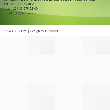
Tel +221 33 975 10 29
Fax: +221 33 975 52 40
Email:
info@htcom.sn
2014 © HTCOM.
| Design by SINAPPS