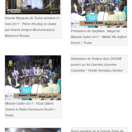
Grande Mosquée de Touba vendredi 31
mars 2017 : Prône (Khutba) en Arabe
par l’imame Serigne Mouhammadoul
Prestations de Qaçâides : Magal de
Mamoune Bousso
Mbacké Cadior 2017 : Midâdî Wa Aqlâmî
Kourel 1 Touba
Déclaration de Serigne Atou DIAGNE
portant sur les Grandes Journées
Culturelles " Cheikh Ahmadou Bamba"
Mbacké Cadior 2017 : Fâzat Qilâmil
Yawma et Rabbî Karîmoune Kourel 1
Touba
Avant première de la Grande Ziarra de