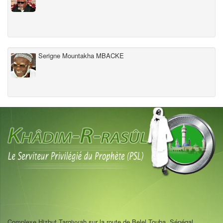
Serigne Mountakha MBACKE
Complexe Hizbut Tarqiyyah sur la route de Belel Touba, Sénégal