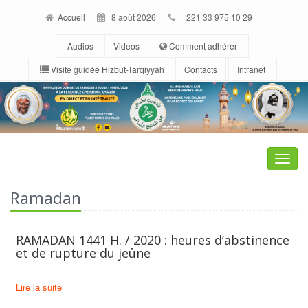
Accueil
8 août 2026
+221 33 975 10 29
Audios
Videos
Comment adhérer
Visite guidée Hizbut-Tarqiyyah
Contacts
Intranet
Toggle
naviga
Ramadan
RAMADAN 1441 H. / 2020 : heures d’abstinence
et de rupture du jeûne
Lire la suite