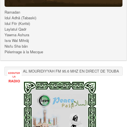
Ramadan
Idul Adhâ (Tabaski)
Idul Fitr (Korité)
Laylatul Qadr
Yawma Ashura
Isra Wal Mihrâj
Nisfu Sha bân
Pèlerinage à la Mecque
AL MOURIDIYYAH FM 95.6 MHZ EN DIRECT DE TOUBA