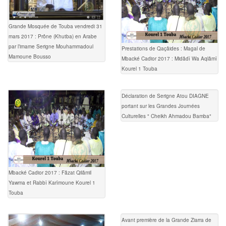
Grande Mosquée de Touba vendredi 31
mars 2017 : Prône (Khutba) en Arabe
par l’imame Serigne Mouhammadoul
Prestations de Qaçâides : Magal de
Mamoune Bousso
Mbacké Cadior 2017 : Midâdî Wa Aqlâmî
Kourel 1 Touba
Déclaration de Serigne Atou DIAGNE
portant sur les Grandes Journées
Culturelles " Cheikh Ahmadou Bamba"
Mbacké Cadior 2017 : Fâzat Qilâmil
Yawma et Rabbî Karîmoune Kourel 1
Touba
Avant première de la Grande Ziarra de