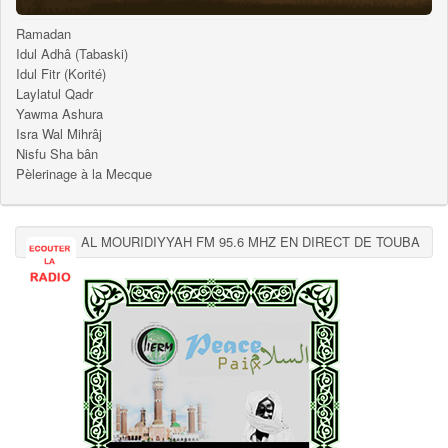
Ramadan
Idul Adhâ (Tabaski)
Idul Fitr (Korité)
Laylatul Qadr
Yawma Ashura
Isra Wal Mihrâj
Nisfu Sha bân
Pèlerinage à la Mecque
AL MOURIDIYYAH FM 95.6 MHZ EN DIRECT DE TOUBA