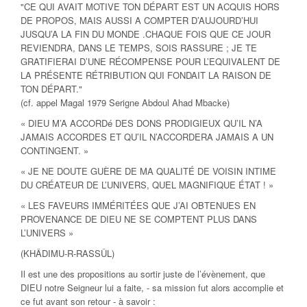
"CE QUI AVAIT MOTIVE TON DÉPART EST UN ACQUIS HORS
DE PROPOS, MAIS AUSSI A COMPTER D’AUJOURD’HUI
JUSQU’A LA FIN DU MONDE .CHAQUE FOIS QUE CE JOUR
REVIENDRA, DANS LE TEMPS, SOIS RASSURE ; JE TE
GRATIFIERAI D’UNE RÉCOMPENSE POUR L’EQUIVALENT DE
LA PRÉSENTE RÉTRIBUTION QUI FONDAIT LA RAISON DE
TON DÉPART."
(cf. appel Magal 1979 Serigne Abdoul Ahad Mbacke)
« DIEU M’A ACCORDé DES DONS PRODIGIEUX QU’IL N’A
JAMAIS ACCORDES ET QU’IL N’ACCORDERA JAMAIS A UN
CONTINGENT. »
« JE NE DOUTE GUÈRE DE MA QUALITÉ DE VOISIN INTIME
DU CRÉATEUR DE L’UNIVERS, QUEL MAGNIFIQUE ÉTAT ! »
« LES FAVEURS IMMÉRITÉES QUE J’AI OBTENUES EN
PROVENANCE DE DIEU NE SE COMPTENT PLUS DANS
L’UNIVERS »
(KHÂDIMU-R-RASSÛL)
Il est une des propositions au sortir juste de l’évènement, que
DIEU notre Seigneur lui a faite, - sa mission fut alors accomplie et
ce fut avant son retour - à savoir :