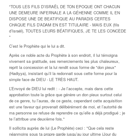
"TOUS LES FILS D’ISRAËL DE TON EPOQUE ONT CHACUN
UNE DEMEURE INFERNALE A LA GÉHENNE COMME IL EN
DISPOSE UNE DE BEATIFIQUE AU PARADIS CERTES
CHAQUE FILS D’ADAM EN EST TITULAIRE - MAIS EUX (fils
d’Israël), TOUTES LEURS BÉATIFIQUES, JE TE LES CONCÈDE
"
C’est le Prophète qui le lui a dit.
Après ce noble acte du Prophète à son endroit, il lui témoigna
vivement sa gratitude, ses remerciements les plus chaleureux,
reprit la concession et la lui rendit sous forme de "don pieux"
(Hadiyya), insistant qu’il la redonnait sous cette forme pour la
simple face de DIEU - LE TRÈS HAUT.
L’Envoyé de DIEU lui redit : - Je l’accepte, mais dans cette
approbation toute la grâce que génère un don pieux surtout celui
de ce genre, tu l’auras, de ce geste, cependant cette acquisition
est une faveur qui provenait délibérément de moi, et l’autorité de
ma personne se refuse de reprendre ce qu’elle a déjà prodigué ; je
te l’attribue une deuxième fois."
Il sollicita auprès de lui (Le Prophète) ceci : "Que cela reste
néanmoins sous ta propre garde jusqu’au jour ultime (Jour du