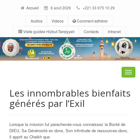
Accueil
6 août 2026
+221 33 975 10 29
Audios
Videos
Comment adhérer
Visite guidée Hizbut-Tarqiyyah
Contacts
Intranet
Toggle
naviga
Les innombrables bienfaits
générés par l’Exil
Lorsque la mission fut parachevée-vous connaissez la Bonté de
DIEU, Sa Générosité en dons, Son infinitude de ressources-donc,
il apprit au Cheikh que