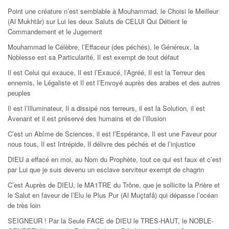
Point une créature n’est semblable à Mouhammad, le Choisi le Meilleur
(Al Mukhtâr) sur Lui les deux Saluts de CELUI Qui Détient le
Commandement et le Jugement
Mouhammad le Célèbre, l’Effaceur (des péchés), le Généreux, la
Noblesse est sa Particularité, Il est exempt de tout défaut
Il est Celui qui exauce, Il est l’Exaucé, l’Agréé, Il est la Terreur des
ennemis, le Légaliste et Il est l’Envoyé auprès des arabes et des autres
peuples
Il est l’Illuminateur, Il a dissipé nos terreurs, il est la Solution, il est
Avenant et il est préservé des humains et de l’illusion
C’est un Abîme de Sciences, il est l’Espérance, Il est une Faveur pour
nous tous, Il est Intrépide, Il délivre des péchés et de l’injustice
DIEU a effacé en moi, au Nom du Prophète, tout ce qui est faux et c’est
par Lui que je suis devenu un esclave serviteur exempt de chagrin
C’est Auprès de DIEU, le MA1TRE du Trône, que je sollicite la Prière et
le Salut en faveur de l’Elu le Plus Pur (Al Muçtafâ) qui dépasse l’océan
de très loin
SEIGNEUR ! Par la Seule FACE de DIEU le TRES-HAUT, le NOBLE-