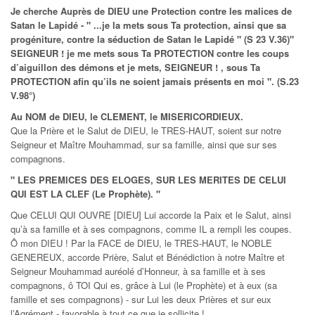
Je cherche Auprès de DIEU une Protection contre les malices de
Satan le Lapidé - " ...je la mets sous Ta protection, ainsi que sa
progéniture, contre la séduction de Satan le Lapidé " (S 23 V.36)"
SEIGNEUR ! je me mets sous Ta PROTECTION contre les coups
d’aiguillon des démons et je mets, SEIGNEUR ! , sous Ta
PROTECTION afin qu’ils ne soient jamais présents en moi ". (S.23
V.98°)
Au NOM de DIEU, le CLEMENT, le MISERICORDIEUX.
Que la Prière et le Salut de DIEU, le TRES-HAUT, soient sur notre
Seigneur et Maître Mouhammad, sur sa famille, ainsi que sur ses
compagnons.
" LES PREMICES DES ELOGES, SUR LES MERITES DE CELUI
QUI EST LA CLEF (Le Prophète). "
Que CELUI QUI OUVRE [DIEU] Lui accorde la Paix et le Salut, ainsi
qu’à sa famille et à ses compagnons, comme IL a rempli les coupes.
Ô mon DIEU ! Par la FACE de DIEU, le TRES-HAUT, le NOBLE
GENEREUX, accorde Prière, Salut et Bénédiction à notre Maître et
Seigneur Mouhammad auréolé d’Honneur, à sa famille et à ses
compagnons, ô TOI Qui es, grâce à Lui (le Prophète) et à eux (sa
famille et ses compagnons) - sur Lui les deux Prières et sur eux
l’Agrément - favorable à tout ce que je sollicite !