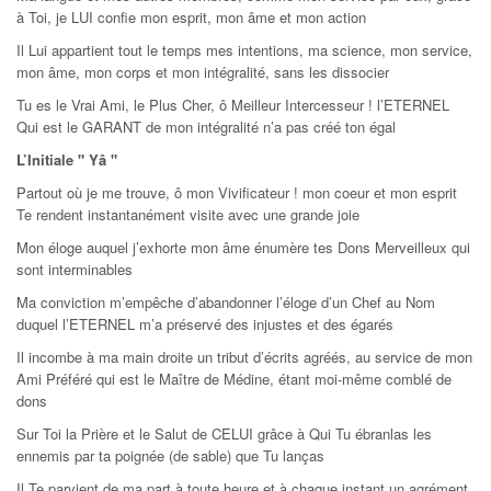
à Toi, je LUI confie mon esprit, mon âme et mon action
Il Lui appartient tout le temps mes intentions, ma science, mon service,
mon âme, mon corps et mon intégralité, sans les dissocier
Tu es le Vrai Ami, le Plus Cher, ô Meilleur Intercesseur ! l’ETERNEL
Qui est le GARANT de mon intégralité n’a pas créé ton égal
L’Initiale " Yâ "
Partout où je me trouve, ô mon Vivificateur ! mon coeur et mon esprit
Te rendent instantanément visite avec une grande joie
Mon éloge auquel j’exhorte mon âme énumère tes Dons Merveilleux qui
sont interminables
Ma conviction m’empêche d’abandonner l’éloge d’un Chef au Nom
duquel l’ETERNEL m’a préservé des injustes et des égarés
Il incombe à ma main droite un tribut d’écrits agréés, au service de mon
Ami Préféré qui est le Maître de Médine, étant moi-même comblé de
dons
Sur Toi la Prière et le Salut de CELUI grâce à Qui Tu ébranlas les
ennemis par ta poignée (de sable) que Tu lanças
Il Te parvient de ma part à toute heure et à chaque instant un agrément