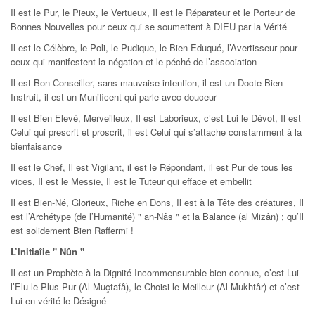
Il est le Pur, le Pieux, le Vertueux, Il est le Réparateur et le Porteur de
Bonnes Nouvelles pour ceux qui se soumettent à DIEU par la Vérité
Il est le Célèbre, le Poli, le Pudique, le Bien-Eduqué, l’Avertisseur pour
ceux qui manifestent la négation et le péché de l’association
Il est Bon Conseiller, sans mauvaise intention, il est un Docte Bien
Instruit, il est un Munificent qui parle avec douceur
Il est Bien Elevé, Merveilleux, Il est Laborieux, c’est Lui le Dévot, Il est
Celui qui prescrit et proscrit, il est Celui qui s’attache constamment à la
bienfaisance
Il est le Chef, Il est Vigilant, il est le Répondant, il est Pur de tous les
vices, Il est le Messie, Il est le Tuteur qui efface et embellit
Il est Bien-Né, Glorieux, Riche en Dons, Il est à la Tête des créatures, Il
est l’Archétype (de l’Humanité) " an-Nâs " et la Balance (al Mizân) ; qu’Il
est solidement Bien Raffermi !
L’Initiaîie " Nûn "
Il est un Prophète à la Dignité Incommensurable bien connue, c’est Lui
l’Elu le Plus Pur (Al Muçtafâ), le Choisi le Meilleur (Al Mukhtâr) et c’est
Lui en vérité le Désigné