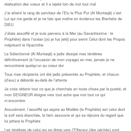
réalisation des voeux et il a rejeté loin de moi tout mal
J’ai atteint le rang de serviteur de l’Elu le Plus Pur (Al Muntaqâ) c’est
Lui qui me garde et je ne fais que mettre en évidence les Bienfaits de
DIEU
J’étais assoiffé et je suis parvenu à la Mer (au Savantissime : le
Prophète) dans l’océan [où je fus jeté] pour servir Celui dont les Propos
méprisent le Hyacinthe
Le Sélectionné (Al Muntaqâ) a jadis dissipé mes ténèbres
définitivement (à l’occasion de mon voyage) en mer, jamais je ne
rencontrerai quelqu’un au coeur dur
Tous mes récipients ont été jadis présentés au Prophète, et chacun
(d’eux) a débordé au-delà de l’attente
Je crois obtenir tout ce que je cherchais en toute chose par la pureté, et
mon SEIGNEUR éloigne vers tout autre que moi tout ce qui
m’encombre
Assurément, l’assoiffé qui aspire au Modèle (le Prophète) est celui dont
la soif sera étanchée, la faim assouvie et qui se réjouira du regard que
lui jettera le Prophète
Les ténèbres de celui qui se dirige vers l’Effaceur (des péchés) sont