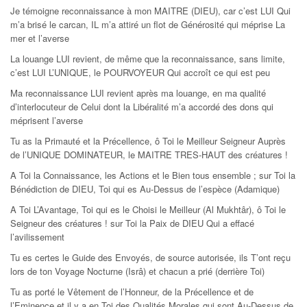
Je témoigne reconnaissance à mon MAITRE (DIEU), car c’est LUI Qui
m’a brisé le carcan, IL m’a attiré un flot de Générosité qui méprise La
mer et l’averse
La louange LUI revient, de même que la reconnaissance, sans limite,
c’est LUI L’UNIQUE, le POURVOYEUR Qui accroît ce qui est peu
Ma reconnaissance LUI revient après ma louange, en ma qualité
d’interlocuteur de Celui dont la Libéralité m’a accordé des dons qui
méprisent l’averse
Tu as la Primauté et la Précellence, ô Toi le Meilleur Seigneur Auprès
de l’UNIQUE DOMINATEUR, le MAITRE TRES-HAUT des créatures !
A Toi la Connaissance, les Actions et le Bien tous ensemble ; sur Toi la
Bénédiction de DIEU, Toi qui es Au-Dessus de l’espèce (Adamique)
A Toi L’Avantage, Toi qui es le Choisi le Meilleur (Al Mukhtâr), ô Toi le
Seigneur des créatures ! sur Toi la Paix de DIEU Qui a effacé
l’avilissement
Tu es certes le Guide des Envoyés, de source autorisée, ils T’ont reçu
lors de ton Voyage Nocturne (Isrâ) et chacun a prié (derrière Toi)
Tu as porté le Vêtement de l’Honneur, de la Précellence et de
l’Eminence et il y a en Toi des Qualités Morales qui sont Au-Dessus de