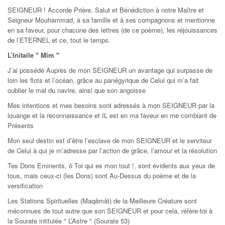
SEIGNEUR ! Accorde Prière, Salut et Bénédiction à notre Maître et
Seigneur Mouhammad, à sa famille et à ses compagnons et mentionne
en sa faveur, pour chacune des lettres (de ce poème), les réjouissances
de l’ETERNEL et ce, tout le temps.
L’Initaile " Mîm "
J’ai possédé Auprès de mon SEIGNEUR un avantage qui surpasse de
loin les flots et l’océan, grâce au panégyrique de Celui qui m’a fait
oublier le mal du navire, ainsi que son angoisse
Mes intentions et mes besoins sont adressés à mon SEIGNEUR par la
louange et la reconnaissance et IL est en ma faveur en me comblant de
Présents
Mon seul destin est d’être l’esclave de mon SEIGNEUR et le serviteur
de Celui à qui je m’adresse par l’action de grâce, l’amour et la résolution
Tes Dons Eminents, ô Toi qui es mon tout !, sont évidents aux yeux de
tous, mais ceux-ci (les Dons) sont Au-Dessus du poème et de la
versification
Les Stations Spirituelles (Maqâmât) de la Meilleure Créature sont
méconnues de tout autre que son SEIGNEUR et pour cela, réfère-toi à
la Sourate intitulée " L’Astre " (Sourate 53)