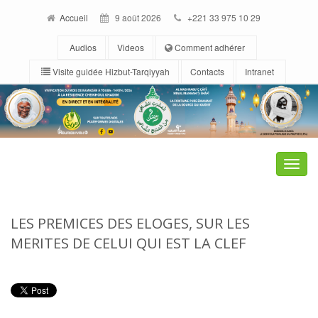
Accueil
9 août 2026
+221 33 975 10 29
Audios
Videos
Comment adhérer
Visite guidée Hizbut-Tarqiyyah
Contacts
Intranet
Toggle
naviga
LES PREMICES DES ELOGES, SUR LES
MERITES DE CELUI QUI EST LA CLEF