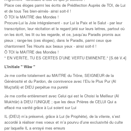
Place ces éloges parmi les écrits de Prédilection Auprès de TOI, de Lui
et de tous Tes bien-aimés- ainsi soit-il !
Ô TOI le MAITRE des Mondes !
Procure-Lui la Joie intégralement - sur Lui la Paix et le Salut - par leur
transcription, leur récitation et le regard jeté sur leurs lettres, partout où
on les écrit, les lit ou les regarde, et ce, jusqu’au Paradis promis aux
pieux ; range-les (ces éloges), dans le Paradis, parmi ceux que
chantonnent Tes Houris aux beaux yeux - ainsi soit-il !
Ô TOI le MAITRE des Mondes !
" EN VERITE, TU ES CERTES D’UNE VERTU EMINENTE." [S.68 V.4]
L’Initiale " Wâw "
Je me confie totalement au MAITRE du Trône, SEIGNEUR de la
Générosité et du Pardon, de connivence avec l’Elu le Plus Pur (Al
Muçtafâ) et DIEU perpétue ma pureté
Je me confie entièrement avec Celui qui est le Choisi le Meilleur (Al
Mukhtâr) à DIEU l’UNIQUE ; que les deux Prières de CELUI Qui a
effacé ma vanité grâce à Lui soient sur Lui
IL (DIEU) m’a préservé, grâce à Lui (le Prophète), de la vilenie, s’est
accordé à réaliser mes voeux et m’a pourvu d’une exclusivité du culte
par laquelle IL a enrayé mes erreurs