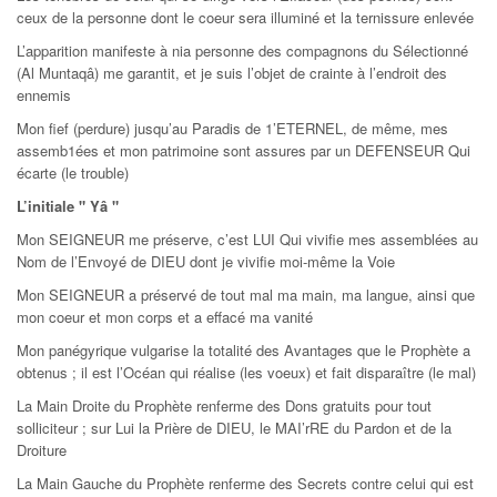
ceux de la personne dont le coeur sera illuminé et la ternissure enlevée
L’apparition manifeste à nia personne des compagnons du Sélectionné
(Al Muntaqâ) me garantit, et je suis l’objet de crainte à l’endroit des
ennemis
Mon fief (perdure) jusqu’au Paradis de 1’ETERNEL, de même, mes
assemb1ées et mon patrimoine sont assures par un DEFENSEUR Qui
écarte (le trouble)
L’initiale " Yâ "
Mon SEIGNEUR me préserve, c’est LUI Qui vivifie mes assemblées au
Nom de l’Envoyé de DIEU dont je vivifie moi-même la Voie
Mon SEIGNEUR a préservé de tout mal ma main, ma langue, ainsi que
mon coeur et mon corps et a effacé ma vanité
Mon panégyrique vulgarise la totalité des Avantages que le Prophète a
obtenus ; il est l’Océan qui réalise (les voeux) et fait disparaître (le mal)
La Main Droite du Prophète renferme des Dons gratuits pour tout
solliciteur ; sur Lui la Prière de DIEU, le MAI’rRE du Pardon et de la
Droiture
La Main Gauche du Prophète renferme des Secrets contre celui qui est