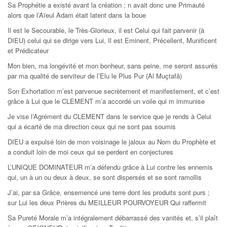
Sa Prophétie a existé avant la création ; n avait donc une Primauté
alors que l’Aïeul Adam était latent dans la boue
Il est le Secourable, le Très-Glorieux, il est Celui qui fait parvenir (à
DIEU) celui qui se dirige vers Lui, Il est Eminent, Précellent, Munificent
et Prédicateur
Mon bien, ma longévité et mon bonheur, sans peine, me seront assurés
par ma qualité de serviteur de l’Elu le Plus Pur (Al Muçtafâ)
Son Exhortation m’est parvenue secrètement et manifestement, et c’est
grâce à Lui que le CLEMENT m’a accordé un voile qui m immunise
Je vise l’Agrément du CLEMENT dans le service que je rends à Celui
qui a écarté de ma direction ceux qui ne sont pas soumis
DIEU a expulsé loin de mon voisinage le jaloux au Nom du Prophète et
a conduit loin de moi ceux qui se perdent en conjectures
L’UNIQUE DOMINATEUR m’a défendu grâce à Lui contre les ennemis
qui, un à un ou deux à deux, se sont dispersés et se sont ramollis
J’ai, par sa Grâce, ensemencé une terre dont les produits sont purs ;
sur Lui les deux Prières du MEILLEUR POURVOYEUR Qui raffermit
Sa Pureté Morale m’a intégralement débarrassé des vanités et, s’il plaît