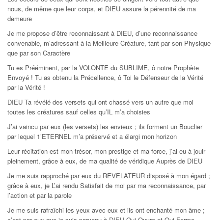
nous, de même que leur corps, et DIEU assure la pérennité de ma
demeure
Je me propose d’être reconnaissant à DIEU, d’une reconnaissance
convenable, m’adressant à la Meilleure Créature, tant par son Physique
que par son Caractère
Tu es Prééminent, par la VOLONTE du SUBLIME, ô notre Prophète
Envoyé ! Tu as obtenu la Précellence, ô Toi le Défenseur de la Vérité
par la Vérité !
DIEU Ta révélé des versets qui ont chassé vers un autre que moi
toutes les créatures sauf celles qu’IL m’a choisies
J’ai vaincu par eux (les versets) les envieux ; ils forment un Bouclier
par lequel 1’ETERNEL m’a préservé et a élargi mon horizon
Leur récitation est mon trésor, mon prestige et ma force, j’ai eu à jouir
pleinement, grâce à eux, de ma qualité de véridique Auprès de DIEU
Je me suis rapproché par eux du REVELATEUR disposé à mon égard ;
grâce à eux, je L’ai rendu Satisfait de moi par ma reconnaissance, par
l’action et par la parole
Je me suis rafraîchi les yeux avec eux et ils ont enchanté mon âme ;
c’est par eux que je suis parvenu à DIEU Qui Ouvre et Qui Ferme