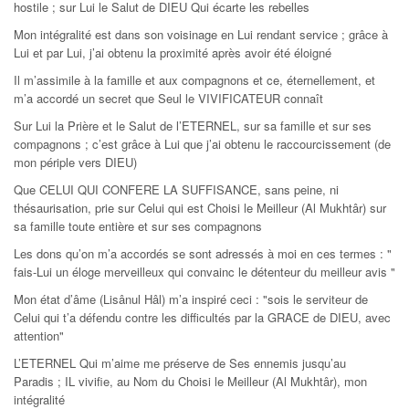
hostile ; sur Lui le Salut de DIEU Qui écarte les rebelles
Mon intégralité est dans son voisinage en Lui rendant service ; grâce à
Lui et par Lui, j’ai obtenu la proximité après avoir été éloigné
Il m’assimile à la famille et aux compagnons et ce, éternellement, et
m’a accordé un secret que Seul le VIVIFICATEUR connaît
Sur Lui la Prière et le Salut de l’ETERNEL, sur sa famille et sur ses
compagnons ; c’est grâce à Lui que j’ai obtenu le raccourcissement (de
mon périple vers DIEU)
Que CELUI QUI CONFERE LA SUFFISANCE, sans peine, ni
thésaurisation, prie sur Celui qui est Choisi le Meilleur (Al Mukhtâr) sur
sa famille toute entière et sur ses compagnons
Les dons qu’on m’a accordés se sont adressés à moi en ces termes : "
fais-Lui un éloge merveilleux qui convainc le détenteur du meilleur avis "
Mon état d’âme (Lisânul Hâl) m’a inspiré ceci : "sois le serviteur de
Celui qui t’a défendu contre les difficultés par la GRACE de DIEU, avec
attention"
L’ETERNEL Qui m’aime me préserve de Ses ennemis jusqu’au
Paradis ; IL vivifie, au Nom du Choisi le Meilleur (Al Mukhtâr), mon
intégralité