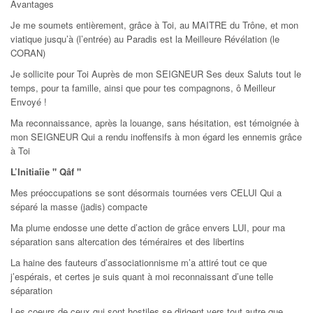
Avantages
Je me soumets entièrement, grâce à Toi, au MAITRE du Trône, et mon
viatique jusqu’à (l’entrée) au Paradis est la Meilleure Révélation (le
CORAN)
Je sollicite pour Toi Auprès de mon SEIGNEUR Ses deux Saluts tout le
temps, pour ta famille, ainsi que pour tes compagnons, ô Meilleur
Envoyé !
Ma reconnaissance, après la louange, sans hésitation, est témoignée à
mon SEIGNEUR Qui a rendu inoffensifs à mon égard les ennemis grâce
à Toi
L’Initiaîie " Qâf "
Mes préoccupations se sont désormais tournées vers CELUI Qui a
séparé la masse (jadis) compacte
Ma plume endosse une dette d’action de grâce envers LUI, pour ma
séparation sans altercation des téméraires et des libertins
La haine des fauteurs d’associationnisme m’a attiré tout ce que
j’espérais, et certes je suis quant à moi reconnaissant d’une telle
séparation
Les coeurs de ceux qui sont hostiles se dirigent vers tout autre que