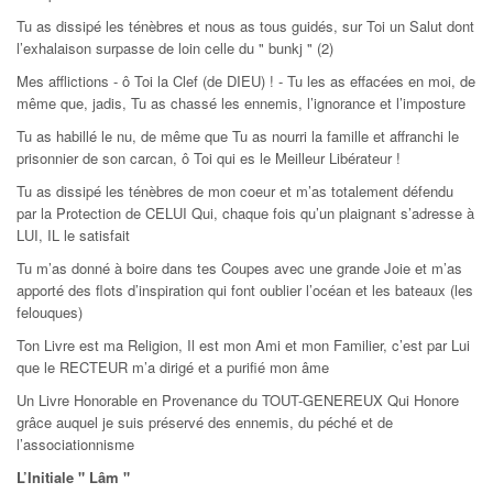
Tu as dissipé les ténèbres et nous as tous guidés, sur Toi un Salut dont
l’exhalaison surpasse de loin celle du " bunkj " (2)
Mes afflictions - ô Toi la Clef (de DIEU) ! - Tu les as effacées en moi, de
même que, jadis, Tu as chassé les ennemis, l’ignorance et l’imposture
Tu as habillé le nu, de même que Tu as nourri la famille et affranchi le
prisonnier de son carcan, ô Toi qui es le Meilleur Libérateur !
Tu as dissipé les ténèbres de mon coeur et m’as totalement défendu
par la Protection de CELUI Qui, chaque fois qu’un plaignant s’adresse à
LUI, IL le satisfait
Tu m’as donné à boire dans tes Coupes avec une grande Joie et m’as
apporté des flots d’inspiration qui font oublier l’océan et les bateaux (les
felouques)
Ton Livre est ma Religion, Il est mon Ami et mon Familier, c’est par Lui
que le RECTEUR m’a dirigé et a purifié mon âme
Un Livre Honorable en Provenance du TOUT-GENEREUX Qui Honore
grâce auquel je suis préservé des ennemis, du péché et de
l’associationnisme
L’Initiale " Lâm "