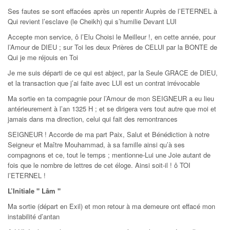
Ses fautes se sont effacées après un repentir Auprès de l’ETERNEL à
Qui revient l’esclave (le Cheikh) qui s’humilie Devant LUI
Accepte mon service, ô l’Elu Choisi le Meilleur !, en cette année, pour
l’Amour de DIEU ; sur Toi les deux Prières de CELUI par la BONTE de
Qui je me réjouis en Toi
Je me suis départi de ce qui est abject, par la Seule GRACE de DIEU,
et la transaction que j’ai faite avec LUI est un contrat irrévocable
Ma sortie en ta compagnie pour l’Amour de mon SEIGNEUR a eu lieu
antérieurement à l’an 1325 H ; et se dirigera vers tout autre que moi et
jamais dans ma direction, celui qui fait des remontrances
SEIGNEUR ! Accorde de ma part Paix, Salut et Bénédiction à notre
Seigneur et Maître Mouhammad, à sa famille ainsi qu’à ses
compagnons et ce, tout le temps ; mentionne-Lui une Joie autant de
fois que le nombre de lettres de cet éloge. Ainsi soit-il ! ô TOI
l’ETERNEL !
L’Initiale " Lâm "
Ma sortie (départ en Exil) et mon retour à ma demeure ont effacé mon
instabilité d’antan