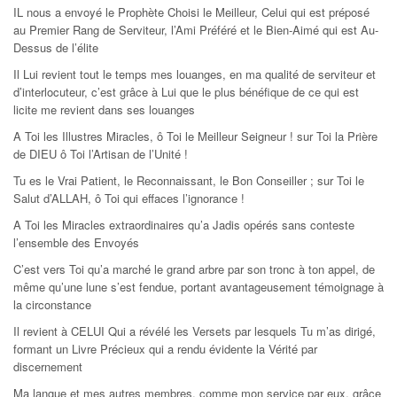
IL nous a envoyé le Prophète Choisi le Meilleur, Celui qui est préposé
au Premier Rang de Serviteur, l’Ami Préféré et le Bien-Aimé qui est Au-
Dessus de l’élite
Il Lui revient tout le temps mes louanges, en ma qualité de serviteur et
d’interlocuteur, c’est grâce à Lui que le plus bénéfique de ce qui est
licite me revient dans ses louanges
A Toi les Illustres Miracles, ô Toi le Meilleur Seigneur ! sur Toi la Prière
de DIEU ô Toi l’Artisan de l’Unité !
Tu es le Vrai Patient, le Reconnaissant, le Bon Conseiller ; sur Toi le
Salut d’ALLAH, ô Toi qui effaces l’ignorance !
A Toi les Miracles extraordinaires qu’a Jadis opérés sans conteste
l’ensemble des Envoyés
C’est vers Toi qu’a marché le grand arbre par son tronc à ton appel, de
même qu’une lune s’est fendue, portant avantageusement témoignage à
la circonstance
Il revient à CELUI Qui a révélé les Versets par lesquels Tu m’as dirigé,
formant un Livre Précieux qui a rendu évidente la Vérité par
discernement
Ma langue et mes autres membres, comme mon service par eux, grâce