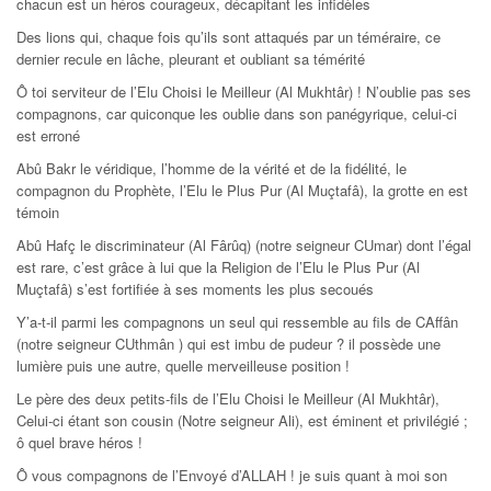
chacun est un héros courageux, décapitant les infidèles
Des lions qui, chaque fois qu’ils sont attaqués par un téméraire, ce
dernier recule en lâche, pleurant et oubliant sa témérité
Ô toi serviteur de l’Elu Choisi le Meilleur (Al Mukhtâr) ! N’oublie pas ses
compagnons, car quiconque les oublie dans son panégyrique, celui-ci
est erroné
Abû Bakr le véridique, l’homme de la vérité et de la fidélité, le
compagnon du Prophète, l’Elu le Plus Pur (Al Muçtafâ), la grotte en est
témoin
Abû Hafç le discriminateur (Al Fârûq) (notre seigneur CUmar) dont l’égal
est rare, c’est grâce à lui que la Religion de l’Elu le Plus Pur (Al
Muçtafâ) s’est fortifiée à ses moments les plus secoués
Y’a-t-il parmi les compagnons un seul qui ressemble au fils de CAffân
(notre seigneur CUthmân ) qui est imbu de pudeur ? il possède une
lumière puis une autre, quelle merveilleuse position !
Le père des deux petits-fils de l’Elu Choisi le Meilleur (Al Mukhtâr),
Celui-ci étant son cousin (Notre seigneur Ali), est éminent et privilégié ;
ô quel brave héros !
Ô vous compagnons de l’Envoyé d’ALLAH ! je suis quant à moi son