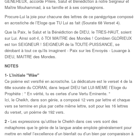
GENEREUX, accorde Prière, Salut et Bénédiction à notre Seigneur et
Maître Mouhammad, à sa famille et à ses compagnons.
Procure-Lui la joie pour chacune des lettres de ce panégyrique composé
en acrostiche de l’Eloge que TU Lui as fait (Sourate 68 Verset 4).
Que la Paix, le Salut et la Bénédiction de DIEU, le TRES-HAUT, soient
sur Lui. Ainsi soit-il, ô TOI MAITRE des Mondes ! Combien GLORIEUX
est ton SEIGNEUR ! SEIGNEUR de la TOUTE-PUISSANCE, se
dérobant à tout ce qu’ils imaginent - Paix sur les Envoyés - Louange à
DIEU, MAITRE des Mondes.
NOTES
1- L’Initiale "Wâw"
Ce poème est versifié en acrostiche. La dédicature est le verset 4 de la
68e sourate du CORAN, dans lequel DIEU fait LUI-MEME l’Eloge du
Prophète : " En vérité, tu es certes d’une Vertu Eminente. "
Ici, le Cheikh, dans son génie, a composé 12 vers par lettre et chaque
vers se termine en plus par cette même lettre, soit pour les 16 lettres
du verset, un poème de 192 vers.
2 -
Les expressions qu’utilise le Cheikh dans ces vers sont des
métaphores que le génie de la langue arabe emploie généralement pour
mettre en relief l’excellence d’un bienfait ou d’un bien par comparaison à