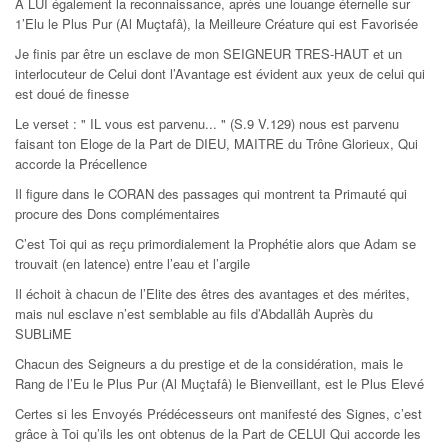
A LUI également la reconnaissance, après une louange éternelle sur
1’Elu le Plus Pur (Al Muçtafâ), la Meilleure Créature qui est Favorisée
Je finis par être un esclave de mon SEIGNEUR TRES-HAUT et un
interlocuteur de Celui dont l’Avantage est évident aux yeux de celui qui
est doué de finesse
Le verset : " IL vous est parvenu... " (S.9 V.129) nous est parvenu
faisant ton Eloge de la Part de DIEU, MAITRE du Trône Glorieux, Qui
accorde la Précellence
Il figure dans le CORAN des passages qui montrent ta Primauté qui
procure des Dons complémentaires
C’est Toi qui as reçu primordialement la Prophétie alors que Adam se
trouvait (en latence) entre l’eau et l’argile
Il échoit à chacun de l’Elite des êtres des avantages et des mérites,
mais nul esclave n’est semblable au fils d’Abdallâh Auprès du
SUBLiME
Chacun des Seigneurs a du prestige et de la considération, mais le
Rang de l’Eu le Plus Pur (Al Muçtafâ) le Bienveillant, est le Plus Elevé
Certes si les Envoyés Prédécesseurs ont manifesté des Signes, c’est
grâce à Toi qu’ils les ont obtenus de la Part de CELUI Qui accorde les