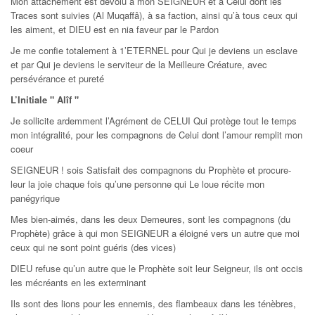
Mon attachement est dévolu à mon SEIGNEUR et à Celui dont les
Traces sont suivies (Al Muqaffâ), à sa faction, ainsi qu’à tous ceux qui
les aiment, et DIEU est en nia faveur par le Pardon
Je me confie totalement à 1’ETERNEL pour Qui je deviens un esclave
et par Qui je deviens le serviteur de la Meilleure Créature, avec
persévérance et pureté
L’Initiale " Alîf "
Je sollicite ardemment l’Agrément de CELUI Qui protège tout le temps
mon intégralité, pour les compagnons de Celui dont l’amour remplit mon
coeur
SEIGNEUR ! sois Satisfait des compagnons du Prophète et procure-
leur la joie chaque fois qu’une personne qui Le loue récite mon
panégyrique
Mes bien-aimés, dans les deux Demeures, sont les compagnons (du
Prophète) grâce à qui mon SEIGNEUR a éloigné vers un autre que moi
ceux qui ne sont point guéris (des vices)
DIEU refuse qu’un autre que le Prophète soit leur Seigneur, ils ont occis
les mécréants en les exterminant
Ils sont des lions pour les ennemis, des flambeaux dans les ténèbres,