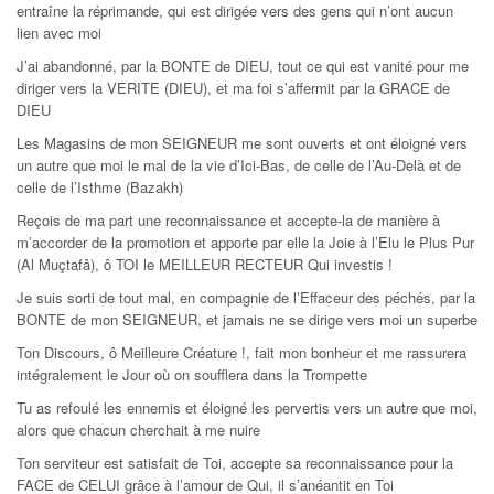
entraîne la réprimande, qui est dirigée vers des gens qui n’ont aucun
lien avec moi
J’ai abandonné, par la BONTE de DIEU, tout ce qui est vanité pour me
diriger vers la VERITE (DIEU), et ma foi s’affermit par la GRACE de
DIEU
Les Magasins de mon SEIGNEUR me sont ouverts et ont éloigné vers
un autre que moi le mal de la vie d’Ici-Bas, de celle de l’Au-Delà et de
celle de l’Isthme (Bazakh)
Reçois de ma part une reconnaissance et accepte-la de manière à
m’accorder de la promotion et apporte par elle la Joie à l’Elu le Plus Pur
(Al Muçtafâ), ô TOI le MEILLEUR RECTEUR Qui investis !
Je suis sorti de tout mal, en compagnie de l’Effaceur des péchés, par la
BONTE de mon SEIGNEUR, et jamais ne se dirige vers moi un superbe
Ton Discours, ô Meilleure Créature !, fait mon bonheur et me rassurera
intégralement le Jour où on soufflera dans la Trompette
Tu as refoulé les ennemis et éloigné les pervertis vers un autre que moi,
alors que chacun cherchait à me nuire
Ton serviteur est satisfait de Toi, accepte sa reconnaissance pour la
FACE de CELUI grâce à l’amour de Qui, il s’anéantit en Toi