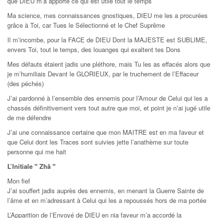
que DIEU m’a apporté ce qui est utile tout le temps
Ma science, mes connaissances gnostiques, DIEU me les a procurées
grâce à Toi, car Tues le Sélectionné et le Chef Suprême
Il m’incombe, pour la FACE de DIEU Dont la MAJESTE est SUBLIME,
envers Toi, tout le temps, des louanges qui exaltent tes Dons
Mes défauts étaient jadis une pléthore, mais Tu les as effacés alors que
je m’humiliais Devant le GLORIEUX, par le truchement de l’Effaceur
(des péchés)
J’ai pardonné à l’ensemble des ennemis pour l’Amour de Celui qui les a
chassés définitivement vers tout autre que moi, et point je n’ai jugé utile
de me défendre
J’ai une connaissance certaine que mon MAITRE est en ma faveur et
que Celui dont les Traces sont suivies jette l’anathème sur toute
personne qui me hait
L’Initiale " Zhâ "
Mon fief
J’ai souffert jadis auprès des ennemis, en menant la Guerre Sainte de
l’âme et en m’adressant à Celui qui les a repoussés hors de ma portée
L’Apparition de l’Envoyé de DIEU en nia faveur m’a accordé la