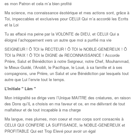
es mon Patron et cela m’a bien profité
Ma science, ma connaissance ésotérique et mes actions sont, grâce à
Toi, impeccables et exclusives pour CELUI Qui m’a accordé les Ecrits
et la Loi
Tu as effacé ma peine par la VOLONTE de DIEU, et CELUI Qui a
éloigné l’achoppement vers un autre que moi a purifié ma vie
SEIGNEUR ! Ô TOI le RECTEUR ! Ô TOI le NOBLE-GENEREUX ! Ô
TOI la PAIX ! Ô TOI le DIGNE de RECONNAISSANCE ! Accorde
Prière, Salut et Bénédiction à notre Seigneur, notre Chef, Mouhammad,
le Mieux-Guidé, l’Anobli, le Pacifique, le Loué, à sa famille et à ses
compagnons, une Prière, un Salut et une Bénédiction par lesquels tout
autre que Lui l’envie tout le temps.
L’Initiale " Lâm "
Mon intégralité se dirige vers l’Unique MAITRE des créatures, en raison
des Dons qu’IL a choisis en ma faveur et ce, en me délivrant de tout
malfaiteur et de tout incapable à ma charge
Ma langue, mes plumes, mon coeur et mon corps sont consacrés à
CELUI QUI CONFERE LA SUFFISANCE, le NOBLE-GENEREUX et
PROFITABLE Qui est Trop Elevé pour avoir un égal