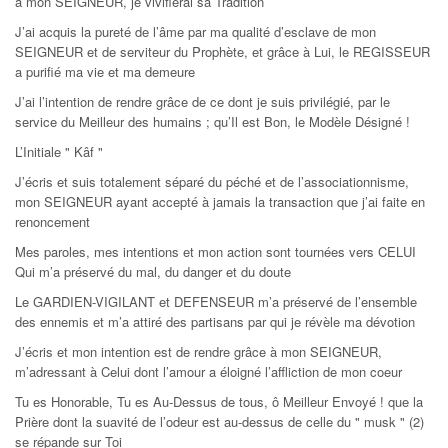
à mon SEIGNEUR, je vivifierai sa Tradition
J’ai acquis la pureté de l’âme par ma qualité d’esclave de mon
SEIGNEUR et de serviteur du Prophète, et grâce à Lui, le REGISSEUR
a purifié ma vie et ma demeure
J’ai l’intention de rendre grâce de ce dont je suis privilégié, par le
service du Meilleur des humains ; qu’Il est Bon, le Modèle Désigné !
L’Initiale " Kâf "
J’écris et suis totalement séparé du péché et de l’associationnisme,
mon SEIGNEUR ayant accepté à jamais la transaction que j’ai faite en
renoncement
Mes paroles, mes intentions et mon action sont tournées vers CELUI
Qui m’a préservé du mal, du danger et du doute
Le GARDIEN-VIGILANT et DEFENSEUR m’a préservé de l’ensemble
des ennemis et m’a attiré des partisans par qui je révèle ma dévotion
J’écris et mon intention est de rendre grâce à mon SEIGNEUR,
m’adressant à Celui dont l’amour a éloigné l’affliction de mon coeur
Tu es Honorable, Tu es Au-Dessus de tous, ô Meilleur Envoyé ! que la
Prière dont la suavité de l’odeur est au-dessus de celle du " musk " (2)
se répande sur Toi