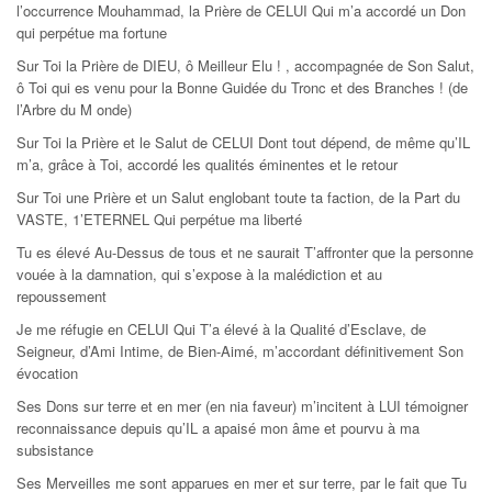
l’occurrence Mouhammad, la Prière de CELUI Qui m’a accordé un Don
qui perpétue ma fortune
Sur Toi la Prière de DIEU, ô Meilleur Elu ! , accompagnée de Son Salut,
ô Toi qui es venu pour la Bonne Guidée du Tronc et des Branches ! (de
l’Arbre du M onde)
Sur Toi la Prière et le Salut de CELUI Dont tout dépend, de même qu’IL
m’a, grâce à Toi, accordé les qualités éminentes et le retour
Sur Toi une Prière et un Salut englobant toute ta faction, de la Part du
VASTE, 1’ETERNEL Qui perpétue ma liberté
Tu es élevé Au-Dessus de tous et ne saurait T’affronter que la personne
vouée à la damnation, qui s’expose à la malédiction et au
repoussement
Je me réfugie en CELUI Qui T’a élevé à la Qualité d’Esclave, de
Seigneur, d’Ami Intime, de Bien-Aimé, m’accordant définitivement Son
évocation
Ses Dons sur terre et en mer (en nia faveur) m’incitent à LUI témoigner
reconnaissance depuis qu’IL a apaisé mon âme et pourvu à ma
subsistance
Ses Merveilles me sont apparues en mer et sur terre, par le fait que Tu