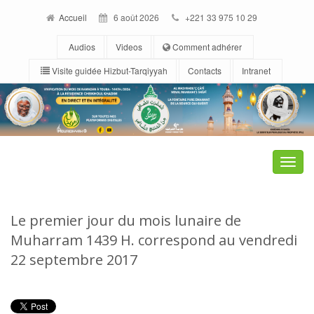
Accueil
6 août 2026
+221 33 975 10 29
Audios
Videos
Comment adhérer
Visite guidée Hizbut-Tarqiyyah
Contacts
Intranet
Toggle
naviga
Le premier jour du mois lunaire de
Muharram 1439 H. correspond au vendredi
22 septembre 2017