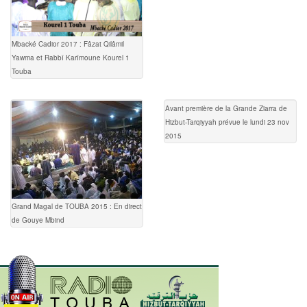
Mbacké Cadior 2017 : Fâzat Qilâmil
Yawma et Rabbî Karîmoune Kourel 1
Touba
Avant première de la Grande Ziarra de
Hizbut-Tarqiyyah prévue le lundi 23 nov
2015
Grand Magal de TOUBA 2015 : En direct
de Gouye Mbind