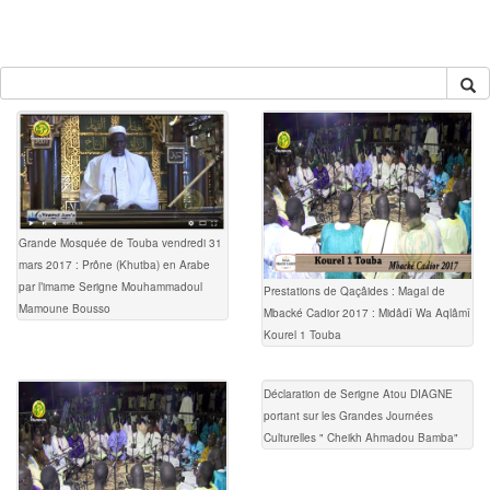
Grande Mosquée de Touba vendredi 31
mars 2017 : Prône (Khutba) en Arabe
par l’imame Serigne Mouhammadoul
Prestations de Qaçâides : Magal de
Mamoune Bousso
Mbacké Cadior 2017 : Midâdî Wa Aqlâmî
Kourel 1 Touba
Déclaration de Serigne Atou DIAGNE
portant sur les Grandes Journées
Culturelles " Cheikh Ahmadou Bamba"