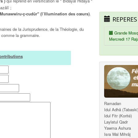
s )
qui reprend en versification le " Bidâyal Hidâya "
azâlî ;
Munawwiru-ç-cudûr" (l’Illumination des cœurs)
.
REPERES
maines de la Jurisprudence, de la Théologie, du
Grande Mosq
es comme la grammaire.
Mercredi 17 Raj
ontributions
Ramadan
Idul Adhâ (Tabaski
Idul Fitr (Korité)
Laylatul Qadr
Yawma Ashura
Isra Wal Mihrâj