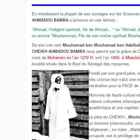
En introduisant la plupart de ses ouvrages sur les Sciences
AHMADOU BAMBA
s’annonce en ces termes :
"Ahmad, l’indigent spirituel, fils de Ahmad... " ou "Ahmad, 
ou encore "Mouhammad, Fils de son maître spirituel Mouh
De son vrai nom
Mouhamad ben Mouhamad ben Habîbal
CHEIKH AHMADOU BAMBA
nous parvint par la grâce de 
mois de
Muharram en l’an 1272 H.
soit l’an
1855, à Mbacké
localité située dans le Baol du Sénégal des royaumes.
Fondé par son grand-père, le
très connue leur valut une in
vénération pour la FACE de
Hommes de haute culture et d
valeurs culturelles islamique
académique et une capitale s
Le père du CHEIKH ,
Mouh
un éminent jurisconsulte, u
religieuses ; sa mère ,
Mari
scrupule, eut le privilège 