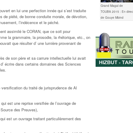
Grand Magal de
uvert en lui une perfection innée qui s’est traduite
TOUBA 2015 : En direc
es de piété, de bonne conduite morale, de dévotion,
de Gouye Mbind
musement, l’indécence et le péché.
ement assimilé le CORAN, que ce soit pour
me la grammaire, la prosodie, la rhétorique, etc., on
pouvait que résulter d’ une lumière provenant de
ès de son père et sa carrure intellectuelle lui avait
t, d’ écrire dans certains domaines des Sciences
les.
 versification du traité de jurisprudence de Al
qui est une reprise versifiée de l’ouvrage de
a Source des Preuves),
qui est un ouvrage traitant particulièrement des