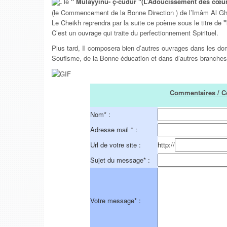
le
" Mulayyinu- ç-cudûr "(L’Adoucissement des cœur
(le Commencement de la Bonne Direction ) de l’Imâm Al Gh
Le Cheikh reprendra par la suite ce poème sous le titre de
"
C’est un ouvrage qui traite du perfectionnement Spirituel.
Plus tard, Il composera bien d’autres ouvrages dans les do
Soufisme, de la Bonne éducation et dans d’autres branch
Commentaires / C
Nom
*
:
Adresse mail
*
:
Url de votre site :
http://
Sujet du message
*
:
Votre message
*
: