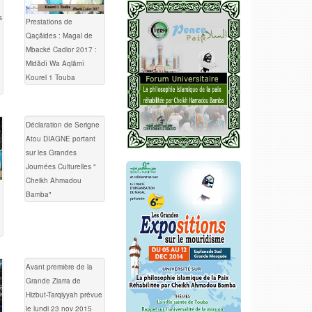
s
Prestations de
Qaçâides : Magal de
Mbacké Cadior 2017 :
Midâdî Wa Aqlâmî
Kourel 1 Touba
Déclaration de Serigne
Atou DIAGNE portant
sur les Grandes
Journées Culturelles "
Cheikh Ahmadou
Bamba"
Avant première de la
Grande Ziarra de
Hizbut-Tarqiyyah prévue
le lundi 23 nov 2015