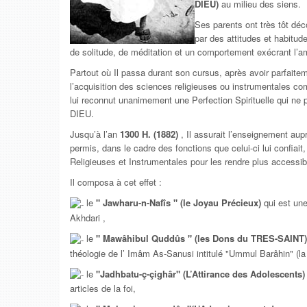
DIEU)
au milieu des siens.
Ses parents ont très tôt déco
par des attitudes et habitud
de solitude, de méditation et un comportement exécrant l’a
Partout où Il passa durant son cursus, après avoir parfait
l’acquisition des sciences religieuses ou instrumentales com
lui reconnut unanimement une Perfection Spirituelle qui ne 
DIEU.
Jusqu’à l’an
1300 H. (1882)
, Il assurait l’enseignement aupr
permis, dans le cadre des fonctions que celui-ci lui confiai
Religieuses et Instrumentales pour les rendre plus accessib
Il composa à cet effet :
le
" Jawharu-n-Nafîs " (le Joyau Précieux)
qui est une
Akhdari ,
le
" Mawâhibul Quddûs " (les Dons du TRES-SAINT)
théologie de l’ Imâm As-Sanusi intitulé "Ummul Barâhin" (l
le
"Jadhbatu-ç-çighâr" (L’Attirance des Adolescents)
articles de la foi,