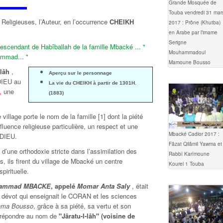
Grande Mosquée de
Touba vendredi 31 mar
 Religieuses, l’Auteur, en l’occurrence
CHEIKH
2017 : Prône (Khutba)
en Arabe par l’imame
Serigne
descendant de Habîballah de la famille Mbacké ... "
Mouhammadoul
ammad... "
Mamoune Bousso
lâh
,
Aperçu sur le personnage
DIEU au
La vie du CHEIKH à partir de 1301H.
,
une
(1883)
 village porte le nom de la famille
[
1
]
dont la piété
fluence religieuse particulière, un respect et une
Mbacké Cadior 2017 :
 DIEU.
Fâzat Qilâmil Yawma et
’une orthodoxie stricte dans l’assimilation des
Rabbî Karîmoune
s, ils firent du village de Mbacké un centre
Kourel 1 Touba
pirituelle.
ammad MBACKE
, appelé
Momar Anta Saly
, était
n dévot qui enseignait le CORAN et les sciences
ama Bousso
, grâce à sa piété, sa vertu et son
de répondre au nom de
"Jâratu-l-lâh" (voisine de