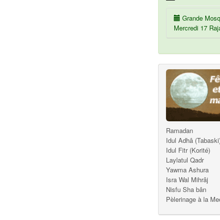
Grande Mosq
Mercredi 17 Raj
Ramadan
Idul Adhâ (Tabaski
Idul Fitr (Korité)
Laylatul Qadr
Yawma Ashura
Isra Wal Mihrâj
Nisfu Sha bân
Pèlerinage à la M