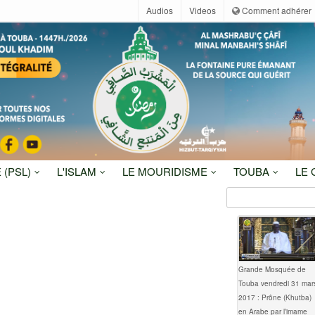
Audios
Videos
Comment adhérer
 (PSL)
L'ISLAM
LE MOURIDISME
TOUBA
LE
Grande Mosquée de
Touba vendredi 31 mar
2017 : Prône (Khutba)
en Arabe par l’imame