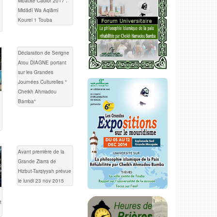
Mbacké Cadior 2017 :
Midâdî Wa Aqlâmî
Kourel 1 Touba
Déclaration de Serigne
Atou DIAGNE portant
sur les Grandes
Journées Culturelles "
Cheikh Ahmadou
Bamba"
Avant première de la
Grande Ziarra de
Hizbut-Tarqiyyah prévue
le lundi 23 nov 2015
t