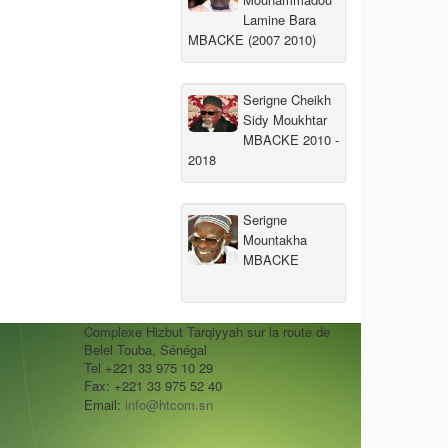
Lamine Bara
MBACKE (2007 2010)
Serigne Cheikh
Sidy Moukhtar
MBACKE 2010 -
2018
Serigne
Mountakha
MBACKE
Complexe Hizbut Tarqiyyah sur la route de
Belel Touba, Sénégal
Tel +221 33 975 10 29
Fax: +221 33 975 52 40
Email:
info@htcom.sn