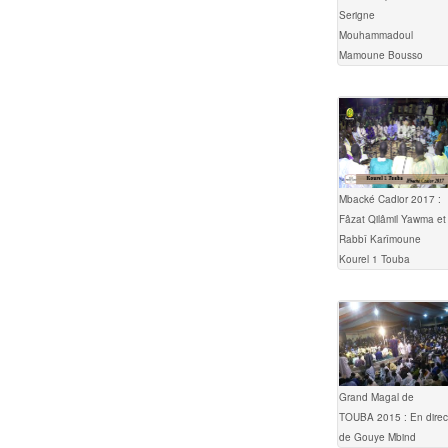
Serigne
Mouhammadoul
Mamoune Bousso
Mbacké Cadior 2017 :
Fâzat Qilâmil Yawma et
Rabbî Karîmoune
Kourel 1 Touba
Grand Magal de
TOUBA 2015 : En direc
de Gouye Mbind